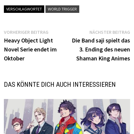
VERSCHLAGWORTET
WORLD TRIGGER
Beitrags-
Vorheriger
N
VORHERIGER BEITRAG
NÄCHSTER BEITRAG
Beitrag:
B
Heavy Object Light
Die Band saji spielt das
Navigation
Novel Serie endet im
3. Ending des neuen
Oktober
Shaman King Animes
DAS KÖNNTE DICH AUCH INTERESSIEREN