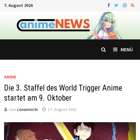
Zum
7. August 2026
Inhalt
springen
MENÜ
ANIME
Die 3. Staffel des World Trigger Anime
startet am 9. Oktober
von
conanmichi
17. August 2021