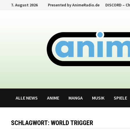
Zum
7. August 2026
Presented by AnimeRadio.de
DISCORD – C
Inhalt
springen
ALLE NEWS
ANIME
MANGA
MUSIK
SPIELE
SCHLAGWORT:
WORLD TRIGGER