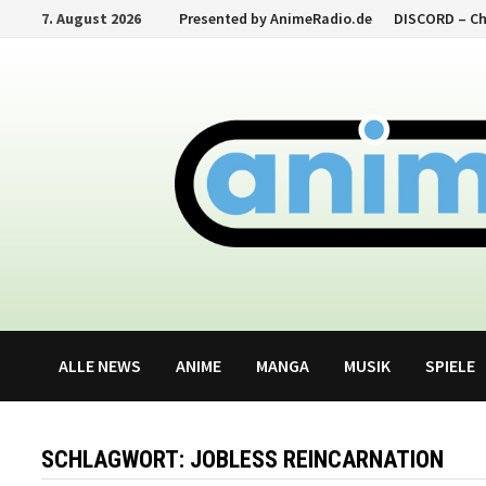
Zum
7. August 2026
Presented by AnimeRadio.de
DISCORD – C
Inhalt
springen
ALLE NEWS
ANIME
MANGA
MUSIK
SPIELE
SCHLAGWORT:
JOBLESS REINCARNATION