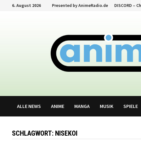
Zum
6. August 2026
Presented by AnimeRadio.de
DISCORD – C
Inhalt
springen
ALLE NEWS
ANIME
MANGA
MUSIK
SPIELE
SCHLAGWORT:
NISEKOI